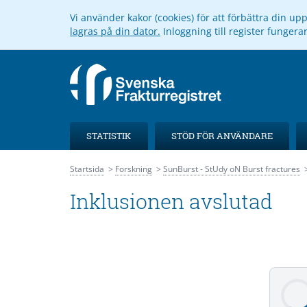
Vi använder kakor (cookies) för att förbättra din u
lagras på din dator.
Inloggning till register funger
STATISTIK
STÖD FÖR ANVÄNDARE
Startsida
Forskning
SunBurst - StUdy oN Burst fractures
Inklusionen avslutad