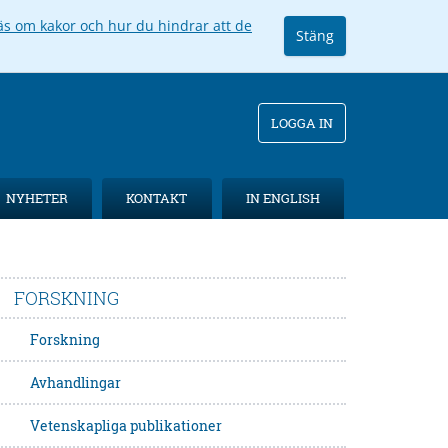
äs om kakor och hur du hindrar att de
Stäng
LOGGA IN
NYHETER
KONTAKT
IN ENGLISH
FORSKNING
Forskning
Avhandlingar
Vetenskapliga publikationer