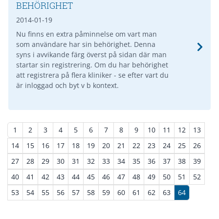
BEHÖRIGHET
2014-01-19
Nu finns en extra påminnelse om vart man
som användare har sin behörighet. Denna
syns i avvikande färg överst på sidan där man
startar sin registrering. Om du har behörighet
att registrera på flera kliniker - se efter vart du
är inloggad och byt v b kontext.
1
2
3
4
5
6
7
8
9
10
11
12
13
14
15
16
17
18
19
20
21
22
23
24
25
26
27
28
29
30
31
32
33
34
35
36
37
38
39
40
41
42
43
44
45
46
47
48
49
50
51
52
53
54
55
56
57
58
59
60
61
62
63
64