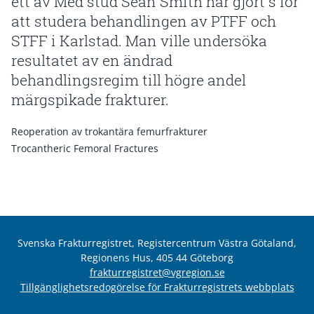
ett av Med stud Sean Smith har gjort s för
att studera behandlingen av PTFF och
STFF i Karlstad. Man ville undersöka
resultatet av en ändrad
behandlingsregim till högre andel
märgspikade frakturer.
Reoperation av trokantära femurfrakturer
Trocantheric Femoral Fractures
Svenska Frakturregistret, Registercentrum Västra Götaland,
Regionens Hus, 405 44 Göteborg
frakturregistret@vgregion.se
Tillgänglighetsredogörelse för Frakturregistrets webbplats