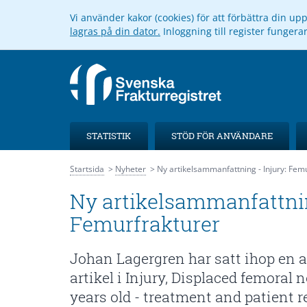
Vi använder kakor (cookies) för att förbättra din u
lagras på din dator.
Inloggning till register funger
STATISTIK
STÖD FÖR ANVÄNDARE
Startsida
Nyheter
Ny artikelsammanfattning - Injury: Fem
Ny artikelsammanfattnin
Femurfrakturer
Johan Lagergren har satt ihop en
artikel i Injury, Displaced femoral 
years old - treatment and patient r