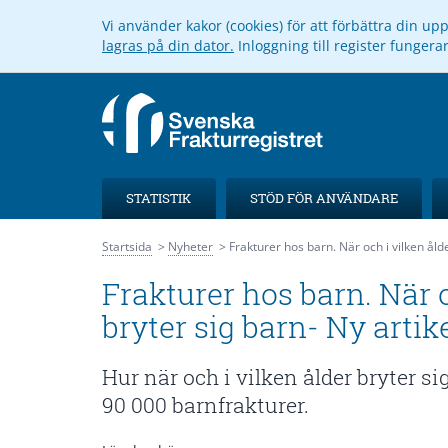
Vi använder kakor (cookies) för att förbättra din u
lagras på din dator.
Inloggning till register funger
STATISTIK
STÖD FÖR ANVÄNDARE
Startsida
Nyheter
Frakturer hos barn. När och i vilken ålde
Frakturer hos barn. När o
bryter sig barn- Ny artik
Hur när och i vilken ålder bryter s
90 000 barnfrakturer.