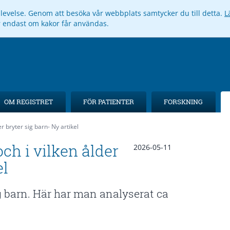
pplevelse. Genom att besöka vår webbplats samtycker du till detta.
L
ar endast om kakor får användas.
OM REGISTRET
FÖR PATIENTER
FORSKNING
r bryter sig barn- Ny artikel
ch i vilken ålder
2026-05-11
el
ig barn. Här har man analyserat ca